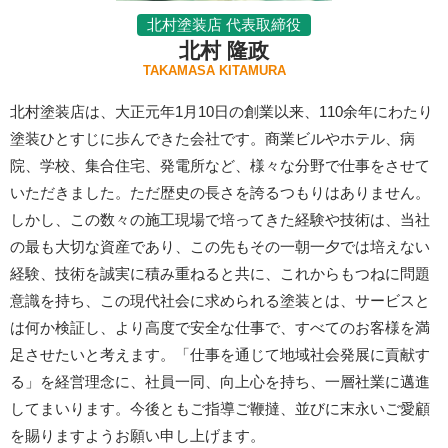
北村塗装店 代表取締役
北村 隆政
TAKAMASA KITAMURA
北村塗装店は、大正元年1月10日の創業以来、110余年にわたり
塗装ひとすじに歩んできた会社です。商業ビルやホテル、病
院、学校、集合住宅、発電所など、様々な分野で仕事をさせて
いただきました。ただ歴史の長さを誇るつもりはありません。
しかし、この数々の施工現場で培ってきた経験や技術は、当社
の最も大切な資産であり、この先もその一朝一夕では培えない
経験、技術を誠実に積み重ねると共に、これからもつねに問題
意識を持ち、この現代社会に求められる塗装とは、サービスと
は何か検証し、より高度で安全な仕事で、すべてのお客様を満
足させたいと考えます。「仕事を通じて地域社会発展に貢献す
る」を経営理念に、社員一同、向上心を持ち、一層社業に邁進
してまいります。今後ともご指導ご鞭撻、並びに末永いご愛顧
を賜りますようお願い申し上げます。