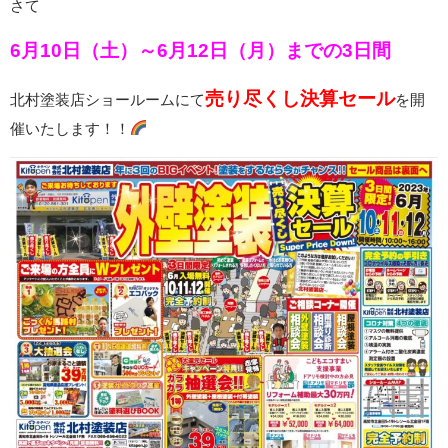
さて
6
月10
日
（土）～6月12日（月）までの3日間
売り尽くし決算セール
北村塗装店ショールームにて
を開
催いたします！！