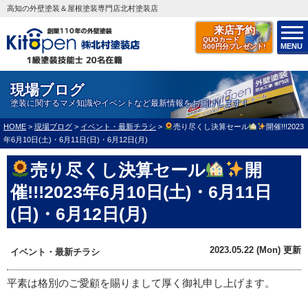
高知の外壁塗装＆屋根塗装専門店北村塗装店
来店予約
QUOカード
MENU
500円分プレゼント!
現場ブログ
塗装に関するマメ知識やイベントなど最新情報をお届けします！
HOME
>
現場ブログ
>
イベント・最新チラシ
>
売り尽くし決算セール
開催!!!2023
年6月10日(土)・6月11日(日)・6月12日(月)
売り尽くし決算セール
開
催!!!2023年6月10日(土)・6月11日
(日)・6月12日(月)
2023.05.22 (Mon) 更新
イベント・最新チラシ
平素は格別のご愛顧を賜りまして厚く御礼申し上げます。