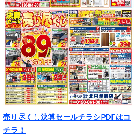
売り尽くし決算セールチラシPDFはコ
チラ！