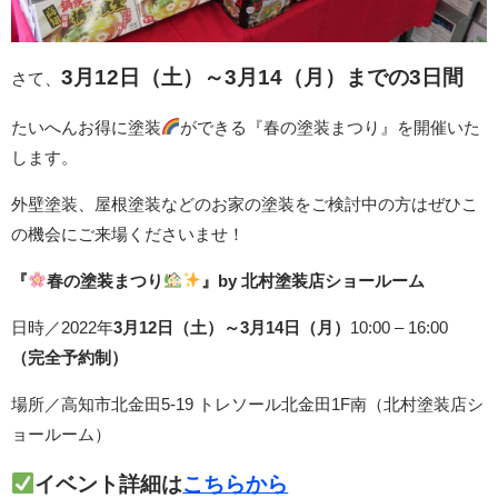
3
月12
日（土）～3月14（月）までの3日間
さて、
たいへんお得に塗装
ができる『春の塗装まつり』を開催いた
します。
外壁塗装、屋根塗装などのお家の塗装をご検討中の方はぜひこ
の機会にご来場くださいませ！
『
春の塗装まつり
』by 北村塗装店ショールーム
日時／2022年
3月12日（土）～3月14日（月）
10:00 – 16:00
（完全予約制）
場所／高知市北金田5-19 トレソール北金田1F南（北村塗装店シ
ョールーム）
イベント詳細は
こちらから