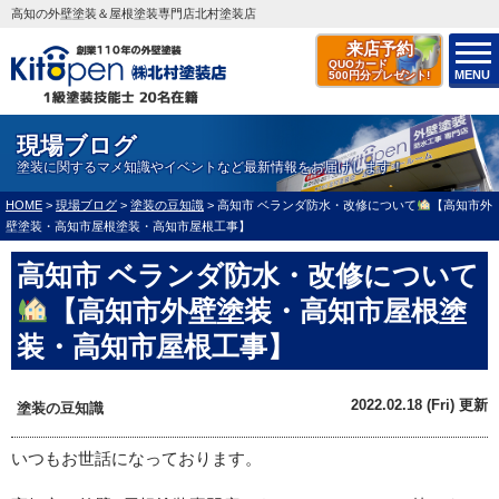
高知の外壁塗装＆屋根塗装専門店北村塗装店
来店予約
QUOカード
MENU
500円分プレゼント!
現場ブログ
塗装に関するマメ知識やイベントなど最新情報をお届けします！
HOME
>
現場ブログ
>
塗装の豆知識
>
高知市 ベランダ防水・改修について
【高知市外
壁塗装・高知市屋根塗装・高知市屋根工事】
高知市 ベランダ防水・改修について
【高知市外壁塗装・高知市屋根塗
装・高知市屋根工事】
2022.02.18 (Fri) 更新
塗装の豆知識
いつもお世話になっております。