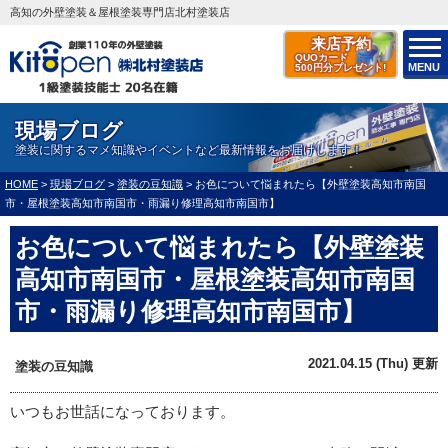
高知の外壁塗装＆屋根塗装専門店北村塗装店
来店予約
QUOカード
MENU
500円分プレゼント!
現場ブログ
塗装に関するマメ知識やイベントなど最新情報をお届けします！
HOME
>
現場ブログ
>
塗装の豆知識
>
お色について悩まれたら【外壁塗装高知市南国
市・屋根塗装高知市南国市・雨漏り修理高知市南国市】
お色について悩まれたら【外壁塗装
高知市南国市・屋根塗装高知市南国
市・雨漏り修理高知市南国市】
2021.04.15 (Thu) 更新
塗装の豆知識
いつもお世話になっております。