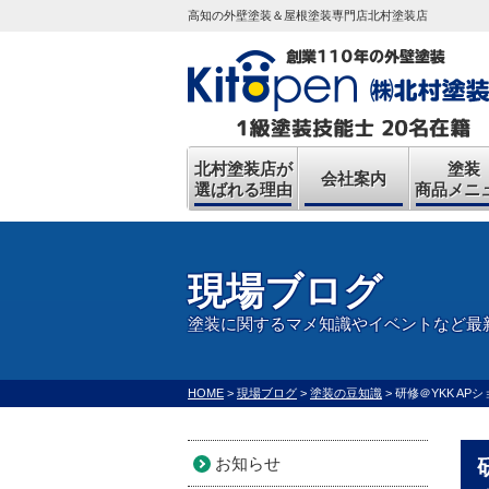
高知の外壁塗装＆屋根塗装専門店北村塗装店
北村塗装店が
塗装
会社案内
選ばれる理由
商品メニ
現場ブログ
塗装に関するマメ知識やイベントなど最
HOME
>
現場ブログ
>
塗装の豆知識
>
研修＠YKK A
お知らせ