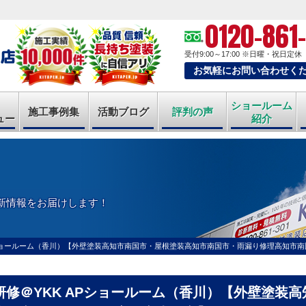
0120-861
受付9:00～17:00
※日曜・祝日定休
お気軽にお問い合わせく
ショールーム
施工事例集
活動ブログ
評判の声
ュー
紹介
新情報をお届けします！
Pショールーム（香川）【外壁塗装高知市南国市・屋根塗装高知市南国市・雨漏り修理高知市南
研修＠YKK APショールーム（香川）【外壁塗装