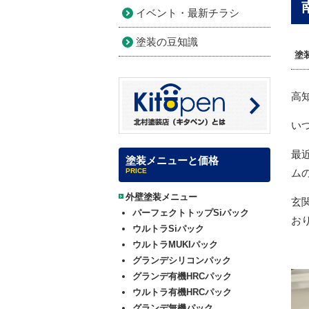
イベント・最新チラシ
塗装の豆知識
塗
高
い
最
塗装メニューと価格
PRICE
ム
外壁塗装メニュー
玄
パーフェクトトップSiパック
お
ウルトラSiパック
ウルトラMUKIパック
グランデシリコンパック
グランデ有機HRCパック
ウルトラ有機HRCパック
グランデ無機パック