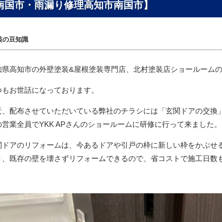
南国市・雨漏り修理高知市南国市】
装の豆知識
知県高知市の外壁塗装&屋根塗装専門店、北村塗装店ショールーム
つもお世話になっております。
近、配布させていただいている弊社のチラシには「玄関ドアの交換
の営業全員でYKK APさんのショールームに研修に行って来ました。
関ドアのリフォームは、
今あるドアや引戸の枠に新しい枠をかぶせ
り、既存の壁を壊さずリフォームできるので、省コストで施工日数