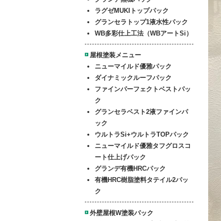
ラグゼMUKIトップパック
グランセラトップ1液水性パック
WB多彩仕上工法（WBアートSi）
屋根塗装メニュー
ニューマイルド優雅パック
ダイナミックルーフパック
ファイン
パーフェクトベストパッ
ク
グランセラベスト2液ファインパ
ック
ウルトラSi+ウルトラTOPパック
ニューマイルド優雅
タフグロスコ
ート仕上げパック
グランデ有機HRCパック
有機HRC樹脂塗料タテイル2パッ
ク
外壁屋根W塗装パック