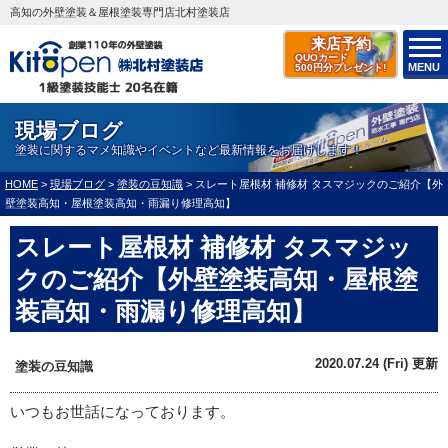
高知の外壁塗装＆屋根塗装専門店北村塗装店
来店予約
QUOカード
MENU
500円分プレゼント!
現場ブログ
塗装に関するマメ知識やイベントなど最新情報をお届けします！
HOME
>
現場ブログ
>
塗装の豆知識
>
スレート屋根材 補修材 タスマジックのご紹介【外
壁塗装高知・屋根塗装高知・雨漏り修理高知】
スレート屋根材 補修材 タスマジッ
クのご紹介【外壁塗装高知・屋根塗
装高知・雨漏り修理高知】
2020.07.24 (Fri) 更新
塗装の豆知識
いつもお世話になっております。