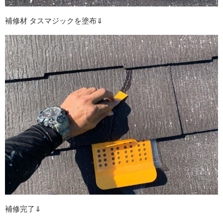
補修材 タスマジックを塗布⇓
補修完了⇓