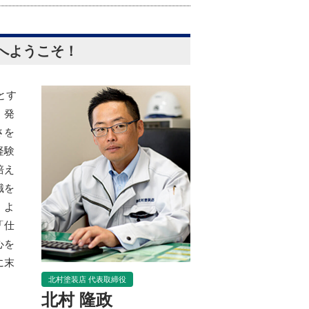
へようこそ！
とす
、発
さを
経験
培え
識を
、よ
「仕
心を
に末
北村塗装店 代表取締役
北村 隆政