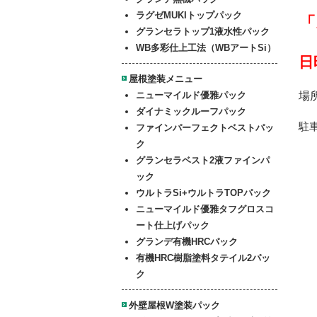
ラグゼMUKIトップパック
「
グランセラトップ1液水性パック
WB多彩仕上工法（WBアートSi）
日
屋根塗装メニュー
ニューマイルド優雅パック
場
ダイナミックルーフパック
駐
ファイン
パーフェクトベストパッ
ク
グランセラベスト2液ファインパ
ック
ウルトラSi+ウルトラTOPパック
ニューマイルド優雅
タフグロスコ
ート仕上げパック
グランデ有機HRCパック
有機HRC樹脂塗料タテイル2パッ
ク
外壁屋根W塗装パック