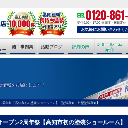
0120-861
受付9:00～17:00
※日曜・祝日定休
お気軽にお問い合わせく
ショールーム
施工事例集
活動ブログ
評判の声
ュー
紹介
新情報をお届けします！
ン2周年祭【高知市初の塗装ショールーム】【塗装高知・外壁塗装高知】
オープン2周年祭【高知市初の塗装ショールーム】