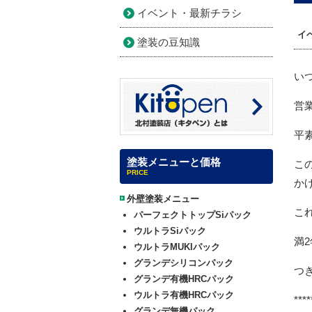
イベント・最新チラシ
イ
塗装の豆知識
い
営
平
塗装メニューと価格
こ
PRICE
か
外壁塗装メニュー
こ
パーフェクトトップSiパック
ウルトラSiパック
満
ウルトラMUKIパック
グランデシリコンパック
つ
グランデ有機HRCパック
ウルトラ有機HRCパック
****
グランデ無機パック