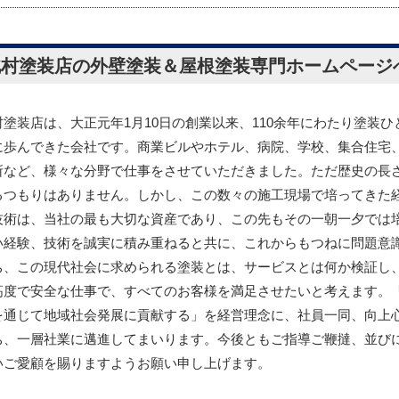
北村塗装店の外壁塗装＆屋根塗装専門ホームページ
村塗装店は、大正元年1月10日の創業以来、110余年にわたり塗装ひ
に歩んできた会社です。商業ビルやホテル、病院、学校、集合住宅
所など、様々な分野で仕事をさせていただきました。ただ歴史の長
るつもりはありません。しかし、この数々の施工現場で培ってきた
技術は、当社の最も大切な資産であり、この先もその一朝一夕では
い経験、技術を誠実に積み重ねると共に、これからもつねに問題意
ち、この現代社会に求められる塗装とは、サービスとは何か検証し
高度で安全な仕事で、すべてのお客様を満足させたいと考えます。
を通じて地域社会発展に貢献する」を経営理念に、社員一同、向上
ち、一層社業に邁進してまいります。今後ともご指導ご鞭撻、並び
いご愛顧を賜りますようお願い申し上げます。