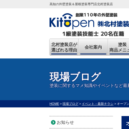
高知の外壁塗装＆屋根塗装専門店北村塗装店
北村塗装店が
塗装
会社案内
選ばれる理由
商品メニ
現場ブログ
塗装に関するマメ知識やイベントなど最
HOME
>
現場ブログ
>
イベント・最新チラシ
>
オープ
お知らせ