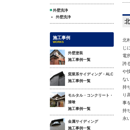
外壁洗浄
外壁洗浄
施工事例
北
WORKS
じ
外壁塗装
電
施工事例一覧
誇
や
窯業系サイディング・ALC
な
施工事例一覧
持
り
モルタル・コンクリート・
漆喰
事
施工事例一覧
持
永
金属サイディング
施工事例一覧