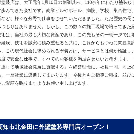
村塗装店は、大正元年1月10日の創業以来、110余年にわたり塗装ひ
に歩んできた会社です。商業ビルやホテル、病院、学校、集合住宅
所など、様々な分野で仕事をさせていただきました。ただ歴史の長
るつもりはありません。しかし、この数々の施工現場で培ってきた
技術は、当社の最も大切な資産であり、この先もその一朝一夕では
い経験、技術を誠実に積み重ねると共に、これからもつねに問題意
ち、この現代社会に求められる塗装とは、サービスとは何か検証し
高度で安全な仕事で、すべてのお客様を満足させたいと考えます。
を通じて地域社会発展に貢献する」を経営理念に、社員一同、向上
ち、一層社業に邁進してまいります。今後ともご指導ご鞭撻、並び
いご愛顧を賜りますようお願い申し上げます。
高知市北金田に
外壁塗装専門店オープン！