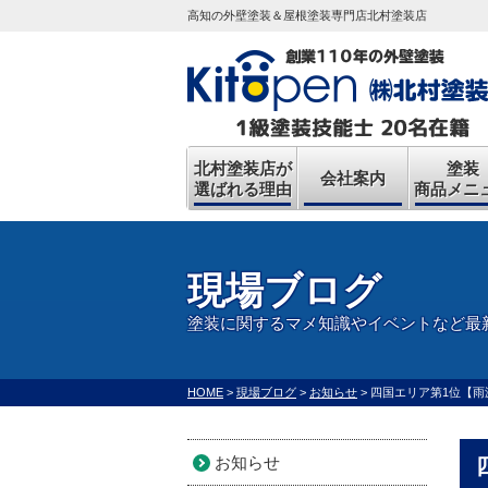
高知の外壁塗装＆屋根塗装専門店北村塗装店
北村塗装店が
塗装
会社案内
選ばれる理由
商品メニ
現場ブログ
塗装に関するマメ知識やイベントなど最
HOME
>
現場ブログ
>
お知らせ
>
四国エリア第1位【雨
お知らせ