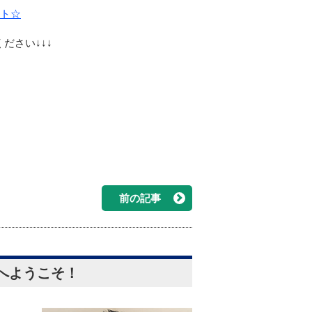
ント☆
ださい↓↓↓
前の記事
へようこそ！