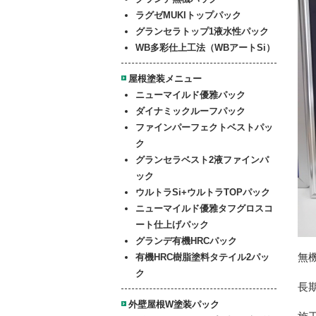
ラグゼMUKIトップパック
グランセラトップ1液水性パック
WB多彩仕上工法（WBアートSi）
屋根塗装メニュー
ニューマイルド優雅パック
ダイナミックルーフパック
ファイン
パーフェクトベストパッ
ク
グランセラベスト2液ファインパ
ック
ウルトラSi+ウルトラTOPパック
ニューマイルド優雅
タフグロスコ
ート仕上げパック
グランデ有機HRCパック
無
有機HRC樹脂塗料タテイル2パッ
ク
長
外壁屋根W塗装パック