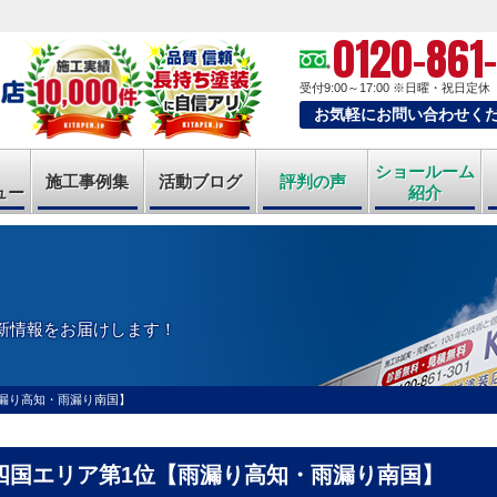
0120-861
受付9:00～17:00
※日曜・祝日定休
お気軽にお問い合わせく
ショールーム
施工事例集
活動ブログ
評判の声
ュー
紹介
新情報をお届けします！
漏り高知・雨漏り南国】
四国エリア第1位【雨漏り高知・雨漏り南国】