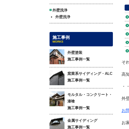
外壁洗浄
外壁洗浄
施工事例
WORKS
外壁塗装
施工事例一覧
そ
窯業系サイディング・ALC
高
施工事例一覧
・
モルタル・コンクリート・
外
漆喰
施工事例一覧
お
金属サイディング
お
施工事例一覧