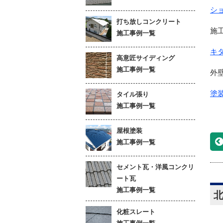
シ
打ち放しコンクリート
施
施工事例一覧
キ
高意匠サイディング
施工事例一覧
外
塗
タイル張り
施工事例一覧
屋根塗装
施工事例一覧
セメント瓦・洋風コンクリ
ート瓦
施工事例一覧
化粧スレート