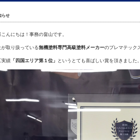
知らせ
様こんにちは！事務の畠山です。
社が取り扱っている
無機塗料専門高級塗料メーカー
のプレマテック
工実績
「四国エリア第１位」
というとても喜ばしい賞を頂きました