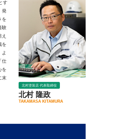
とす
、発
さを
経験
培え
識を
、よ
「仕
心を
に末
北村塗装店 代表取締役
北村 隆政
TAKAMASA KITAMURA