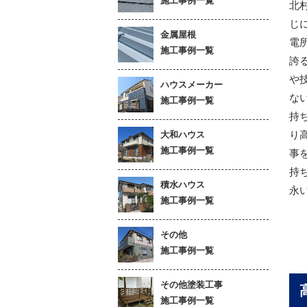
施工事例一覧
北
じ
金属屋根
電
施工事例一覧
誇
や
ハウスメーカー
な
施工事例一覧
持
り
大和ハウス
施工事例一覧
事
持
積水ハウス
永
施工事例一覧
その他
施工事例一覧
その他塗装工事
施工事例一覧