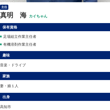
主任
真明 海
カイちゃん
保有資格
足場組立作業主任者
有機溶剤作業主任者
趣味
音楽・ドライブ
家族
妻・娘１人
出身
高知市