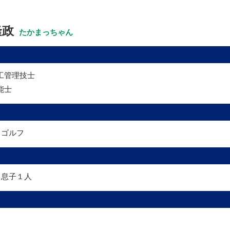
隆政
たかまっちゃん
工管理技士
能士
・ゴルフ
・息子１人