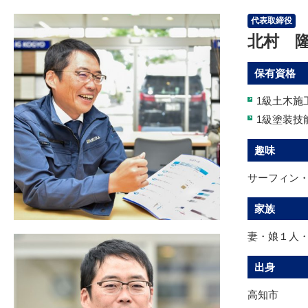
代表取締役
北村 
保有資格
1級土木施
1級塗装技
趣味
サーフィン
家族
妻・娘１人
出身
高知市